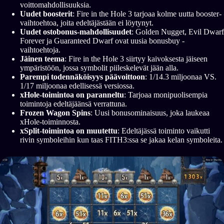
voittomahdollisuuksia.
Uudet boosterit
: Fire in the Hole 3 tarjoaa kolme uutta booster-
vaihtoehtoa, joita edeltäjästään ei löytynyt.
Uudet ostobonus-mahdollisuudet
: Golden Nugget, Evil Dwarf
Forever ja Guaranteed Dwarf ovat uusia bonusbuy -
vaihtoehtoja.
Jäinen teema
: Fire in the Hole 3 siirtyy kaivoksesta jäiseen
ympäristöön, jossa symbolit piileskelevät jään alla.
Parempi todennäköisyys päävoittoon
: 1/14.3 miljoonaa VS.
1/17 miljoonaa edellisessä versiossa.
xHole-toimintoa on paranneltu
: Tarjoaa monipuolisempia
toimintoja edeltäjäänsä verrattuna.
Frozen Wagon Spins
: Uusi bonusominaisuus, joka laukeaa
xHole-toiminnosta.
xSplit-toimintoa on muutettu
: Edeltäjässä toiminto vaikutti
rivin symboleihin kun taas FITH3:ssa se jakaa kelan symboleita.