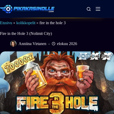
Skip
to
content
Etusivu
»
kolikkopelit
»
fire in the hole 3
Fire in the Hole 3 (Nolimit City)
Anniina Virtanen
elokuu 2026