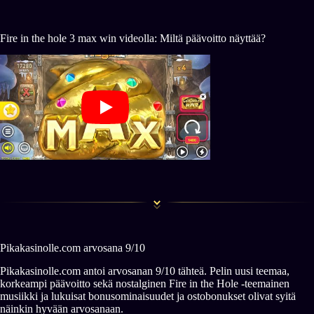
Fire in the hole 3 max win videolla: Miltä päävoitto näyttää?
Pikakasinolle.com arvosana 9/10
Pikakasinolle.com antoi arvosanan 9/10 tähteä. Pelin uusi teemaa,
korkeampi päävoitto sekä nostalginen Fire in the Hole -teemainen
musiikki ja lukuisat bonusominaisuudet ja ostobonukset olivat syitä
näinkin hyvään arvosanaan.