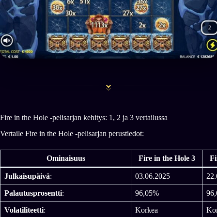
Fire in the Hole -pelisarjan kehitys: 1, 2 ja 3 vertailussa
Vertaile Fire in the Hole -pelisarjan perustiedot:
Ominaisuus
Fire in the Hole 3
Fi
Julkaisupäivä
:
03.06.2025
22.
Palautusprosentti
:
96,05%
96
Volatiliteetti
:
Korkea
Ko