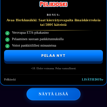
Verovapaa
Kierrätysvapaa, Talletusbonus,
Ilmaiskierroksia
MINIMITALLETUS
KOTIUTUSAIKA
10€
Alle 1h
BONUS:
Avaa Herkkusäkki: Saat kierrätysvapaita ilmaiskierroksia
KIERRÄTYSVAATIMUS
MAKSUTAVAT
tai 500€ käteistä
0x
Brite, Viljo
Verovapaa ETA-pikakasino
PELITAPA
Pikakasino
Pelaaminen suoraan pankkitunnuksilla
Lue arvostelu →
Voitot pankkitilillesi minuuteissa
PELAA NYT
+18. Ehdot voimassa. Pelaa vastuullisesti.
Pelikioski
LISÄTIEDOT
LISENSSI
LISENSSINUMERO
Viro (EMTA)
Viro (HKT000088 &
NÄYTÄ LISÄÄ
HKL000464)
VEROVAPAUS
BONUSMUOTO
Verovapaa
Kierrätysvapaa, Talletusbonus,