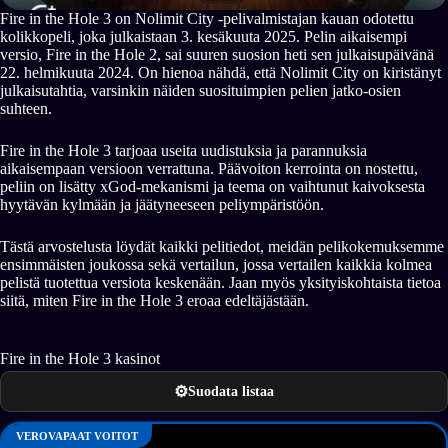
Fire in the Hole 3 on Nolimit City -pelivalmistajan kauan odotettu
kolikkopeli, joka julkaistaan 3. kesäkuuta 2025. Pelin aikaisempi
versio, Fire in the Hole 2, sai suuren suosion heti sen julkaisupäivänä
22. helmikuuta 2024. On hienoa nähdä, että Nolimit City on kiristänyt
julkaisutahtia, varsinkin näiden suosituimpien pelien jatko-osien
suhteen.
Fire in the Hole 3 tarjoaa useita uudistuksia ja parannuksia
aikaisempaan versioon verrattuna. Päävoiton kerrointa on nostettu,
peliin on lisätty xGod-mekanismi ja teema on vaihtunut kaivoksesta
hyytävän kylmään ja jäätyneeseen peliympäristöön.
Tästä arvostelusta löydät kaikki pelitiedot, meidän pelikokemuksemme
ensimmäisten joukossa sekä vertailun, jossa vertailen kaikkia kolmea
pelistä tuotettua versiota keskenään. Jaan myös yksityiskohtaista tietoa
siitä, miten Fire in the Hole 3 eroaa edeltäjästään.
Fire in the Hole 3 kasinot
⚙
Suodata listaa
VEROVAPAAT VOITOT