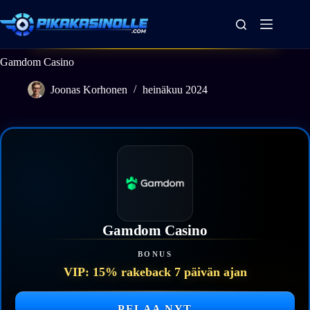
Skip
to
content
Gamdom Casino
Joonas Korhonen
heinäkuu 2024
Gamdom Casino
BONUS
VIP: 15% rakeback 7 päivän ajan
PELAA NYT