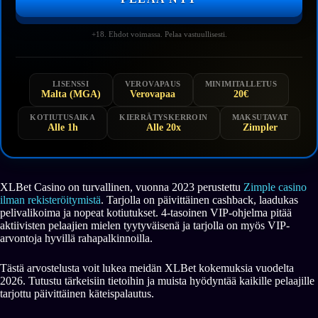
+18. Ehdot voimassa. Pelaa vastuullisesti.
LISENSSI
VEROVAPAUS
MINIMITALLETUS
Malta (MGA)
Verovapaa
20€
KOTIUTUSAIKA
KIERRÄTYSKERROIN
MAKSUTAVAT
Alle 1h
Alle 20x
Zimpler
XLBet Casino on turvallinen, vuonna 2023 perustettu
Zimple casino
ilman rekisteröitymistä
. Tarjolla on päivittäinen cashback, laadukas
pelivalikoima ja nopeat kotiutukset. 4-tasoinen VIP-ohjelma pitää
aktiivisten pelaajien mielen tyytyväisenä ja tarjolla on myös VIP-
arvontoja hyvillä rahapalkinnoilla.
Tästä arvostelusta voit lukea meidän XLBet kokemuksia vuodelta
2026. Tutustu tärkeisiin tietoihin ja muista hyödyntää kaikille pelaajille
tarjottu päivittäinen käteispalautus.