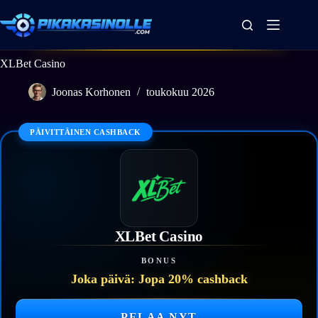
Skip
to
content
XLBet Casino
Joonas Korhonen
toukokuu 2026
PÄIVITTÄINEN CASHBACK
XLBet Casino
BONUS
Joka päivä: Jopa 20% cashback
PELAA NYT