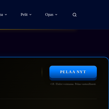
pa
Pelit
Opas
PELAA NYT
+18. Ehdot voimassa. Pelaa vastuullisesti.