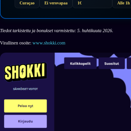
Curaçao
Ei verovapaa
1€
Alle 1h
Tiedot tarkistettu ja bonukset varmistettu: 5. huhtikuuta 2026.
Virallinen osoite:
www.shokki.com