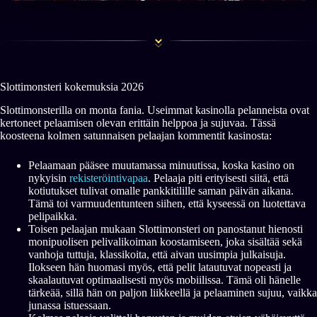
Slottimonsteri kokemuksia 2026
Slottimonsterilla on monta fania. Useimmat kasinolla pelanneista ovat
kertoneet pelaamisen olevan erittäin helppoa ja sujuvaa. Tässä
koosteena kolmen satunnaisen pelaajan kommentit kasinosta:
Pelaamaan pääsee muutamassa minuutissa, koska kasino on
nykyisin
rekisteröintivapaa
. Pelaaja piti erityisesti siitä, että
kotiutukset tulivat omalle pankkitilille saman päivän aikana.
Tämä toi varmuudentunteen siihen, että kyseessä on luotettava
pelipaikka.
Toisen pelaajan mukaan Slottimonsteri on panostanut hienosti
monipuolisen pelivalikoiman koostamiseen, joka sisältää sekä
vanhoja tuttuja, klassikoita, että aivan uusimpia julkaisuja.
Ilokseen hän huomasi myös, että pelit latautuvat nopeasti ja
skaalautuvat optimaalisesti myös mobiilissa. Tämä oli hänelle
tärkeää, sillä hän on paljon liikkeellä ja pelaaminen sujuu, vaikka
junassa istuessaan.