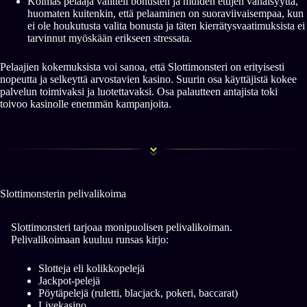
Kolmas pelaaja valitteli bonusten ja muiden etujen vähäisyyttä,
huomaten kuitenkin, että pelaaminen on suoraviivaisempaa, kun
ei ole houkutusta valita bonusta ja täten kierrätysvaatimuksista ei
tarvinnut myöskään erikseen stressata.
Pelaajien kokemuksista voi sanoa, että Slottimonsteri on erityisesti
nopeutta ja selkeyttä arvostavien kasino. Suurin osa käyttäjistä kokee
palvelun toimivaksi ja luotettavaksi. Osa palautteen antajista toki
toivoo kasinolle enemmän kampanjoita.
Slottimonsterin pelivalikoima
Slottimonsteri tarjoaa monipuolisen pelivalikoiman.
Pelivalikoimaan kuuluu runsas kirjo:
Slotteja eli kolikkopelejä
Jackpot-pelejä
Pöytäpelejä (ruletti, blacjack, pokeri, baccarat)
Livekasino