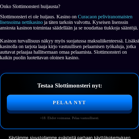
Onko Slottimonsteri huijausta?
Slottimonsteri ei ole huijaus. Kasino on
Curacaon peliviranomaisten
lisensoima nettikasino
ja täten tarkoin valvottu. Kyseisen lisenssin
ansiosta kasinon toimintaa säädellään ja se noudattaa tiukkoja sääntöjä.
Kasinon turvallisuus näkyy myös suojatussa maksuliikenteessä. Lisäksi
kasinolla on tarjota laaja kirjo vastuullisen pelaamisen työkaluja, jotka
auttavat pelaajaa hallitsemaan omaa pelaamista. Slottimonsteri on
kaikin puolin luotettavan oloinen kasino.
Testaa Slottimonsteri nyt:
PELAA NYT
+18. Ehdot voimassa. Pelaa vastuullisesti.
Käytämme sivustollamme evästeitä parhaan käyttökokemuksen