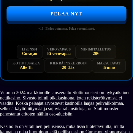
PELAA NYT
+18. Ehdot voimassa. Pelaa vastuullisesti.
LISENSSI
VEROVAPAUS
MINIMITALLETUS
Curaçao
Ei verovapaa
20€
KOTIUTUSAIKA
KIERRÄTYSKERROIN
MAKSUTAVAT
Alle 1h
20–35x
Trumo
Vuonna 2024 markkinoille lanseerattu Slottimonsteri on nykyaikainen
nettikasino. Sivusto toimii pikakasinona, joten rekisteröitymistä ei
vaadita. Koska pelaajat arvostavat kasinoilla laajaa pelivalikoimaa,
selkeää käyttöliittymää ja sujuvia rahansiirtoja, on Slottimonsteri
panostanut eritoten näihin osa-alueisiin.
Kasinolla on virallinen pelilisenssi, mikä lisää luotettavuutta, mutta
kannattaa ottaa huomioon, että pelilisenssi on Curacaon viranomaisen