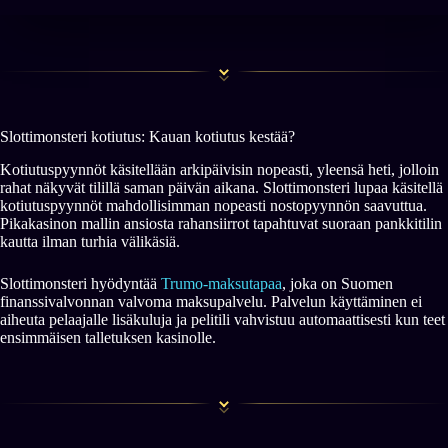
Slottimonsteri kotiutus: Kauan kotiutus kestää?
Kotiutuspyynnöt käsitellään arkipäivisin nopeasti, yleensä heti, jolloin
rahat näkyvät tilillä saman päivän aikana. Slottimonsteri lupaa käsitellä
kotiutuspyynnöt mahdollisimman nopeasti nostopyynnön saavuttua.
Pikakasinon mallin ansiosta rahansiirrot tapahtuvat suoraan pankkitilin
kautta ilman turhia välikäsiä.
Slottimonsteri hyödyntää
Trumo-maksutapaa
, joka on Suomen
finanssivalvonnan valvoma maksupalvelu. Palvelun käyttäminen ei
aiheuta pelaajalle lisäkuluja ja pelitili vahvistuu automaattisesti kun teet
ensimmäisen talletuksen kasinolle.