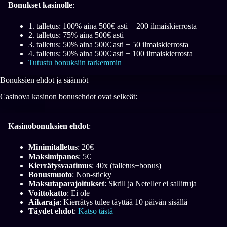
Bonukset kasinolle
:
1. talletus: 100% aina 500€ asti + 200 ilmaiskierrosta
2. talletus: 75% aina 500€ asti
3. talletus: 50% aina 500€ asti + 50 ilmaiskierrosta
4. talletus: 50% aina 500€ asti + 100 ilmaiskierrosta
Tutustu bonuksiin tarkemmin
Bonuksien ehdot ja säännöt
Casinova kasinon bonusehdot ovat selkeät:
Kasinobonuksien ehdot
:
Minimitalletus
: 20€
Maksimipanos
: 5€
Kierrätysvaatimus
: 40x (talletus+bonus)
Bonusmuoto
: Non-sticky
Maksutaparajoitukset
: Skrill ja Neteller ei sallittuja
Voittokatto
: Ei ole
Aikaraja
: Kierrätys tulee täyttää 10 päivän sisällä
Täydet ehdot
:
Katso tästä