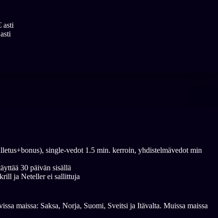
 asti
asti
talletus+bonus), single-vedot 1.5 min. kerroin, yhdistelmävedot min
täyttää 30 päivän sisällä
krill ja Neteller ei sallittuja
issa maissa: Saksa, Norja, Suomi, Sveitsi ja Itävalta. Muissa maissa