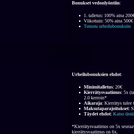
Bonukset vedonlyöntiin
:
1. talletus: 100% aina 200€
Viikottain: 50% aina 500€ 
Tutustu urheilubonuksiin
Urheilubonuksien ehdot
:
Minimitalletus
: 20€
Kierrätysvaatimus
: 5x (
2.0 kerroin*
Aikaraja
: Kierrätys tulee 
Maksutaparajoitukset
: S
Täydet ehdot
:
Katso tästä
*Kierrätysvaatimus on 5x seuraav
kierrätysvaatimus on 6x.