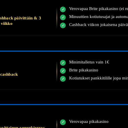
vapaa
Talletusbonus
20€
Verovapaa Brite pikakasino (ei re
Minuuttien kotiutusajat ja automa
shback päivittäin & 3
 viikko
Cashback viikon jokaisena päiv
VAPAUS
BONUSMUOTO
MINIMITALLET
apaa
Talletusbonus,
1€
Ilmaiskierroksia,
Minimitalletus vain 1€
Cashback
Brite pikakasino
 cashback
Kotiutukset pankkitilille jopa mi
OVAPAUS
BONUSMUOTO
MINIMITALLET
rovapaa
Cashback
1€
Verovapaa pikakasino
oittainen onnenkierros