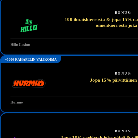
Viro (EMTA)
Viro (HKL000373 &
Vero
HKT000060)
BONUS:
MAKSUTAVAT
PELITAPA
Brite
Pikakasino
100 ilmaiskierrosta & jopa 15% ca
onnenkierrosta joka
Hillo Casino
LISENSSI
LISENSSINUMERO
VERO
Viro (EMTA)
Viro (HKL000400 &
Verov
+5000 RAHAPELIN VALIKOIMA
HKT000071)
BONUS:
MAKSUTAVAT
PELITAPA
Jopa 15% päivittäinen
Brite
Pikakasino
Hurmio
LISENSSI
LISENSSINUMERO
VER
Curaçao
Curacao
Ei ve
(OGL/2024/481/0169)
MAKSUTAVAT
PELITAPA
BONUS:
Brite
Pikakasino
Jopa 15% cashback joka päivä & viik