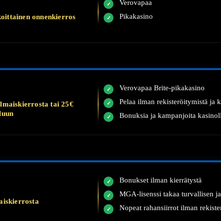
Verovapaa
Pikakasino
oittainen onnenkierros
VAPAUS
BONUSMUOTO
MINIMITALLET
apaa
Talletusbonus, Cashback
1€
Verovapaa Brite-pikakasino
Pelaa ilman rekisteröitymistä ja 
lmaiskierrosta tai 25€
luun
Bonuksia ja kampanjoita kasinoll
VAPAUS
BONUSMUOTO
MINIMITALLET
apaa
Talletusbonus,
25€
Ilmaiskierroksia
Bonukset ilman kierrätystä
MGA-lisenssi takaa turvallisen 
aiskierrosta
Nopeat rahansiirrot ilman rekiste