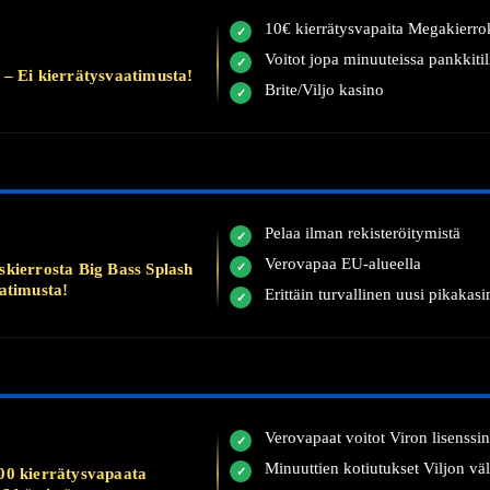
10€ kierrätysvapaita Megakierro
Voitot jopa minuuteissa pankkitili
 – Ei kierrätysvaatimusta!
Brite/Viljo kasino
VAPAUS
BONUSMUOTO
MINIMITALLET
apaa
Kierrätysvapaa,
20€
Talletusbonus,
Pelaa ilman rekisteröitymistä
Ilmaiskierroksia
Verovapaa EU-alueella
skierrosta Big Bass Splash
aatimusta!
Erittäin turvallinen uusi pikakas
VAPAUS
BONUSMUOTO
MINIMITALLET
apaa
Kierrätysvapaa,
10€
Talletusbonus,
Verovapaat voitot Viron lisenssin
Ilmaiskierroksia
Minuuttien kotiutukset Viljon väl
00 kierrätysvapaata