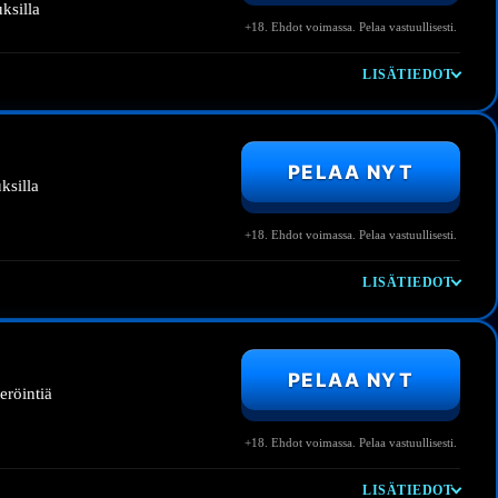
ksilla
+18. Ehdot voimassa. Pelaa vastuullisesti.
Lue arvostelu →
LISÄTIEDOT
US
KOTIUTUSAIKA
KIERRÄTYSVAATIMUS
Alle 1h
0x
PELAA NYT
ksilla
+18. Ehdot voimassa. Pelaa vastuullisesti.
Lue arvostelu →
LISÄTIEDOT
US
KOTIUTUSAIKA
KIERRÄTYSVAATIMUS
Alle 1h
0x
PELAA NYT
eröintiä
+18. Ehdot voimassa. Pelaa vastuullisesti.
Lue arvostelu →
LISÄTIEDOT