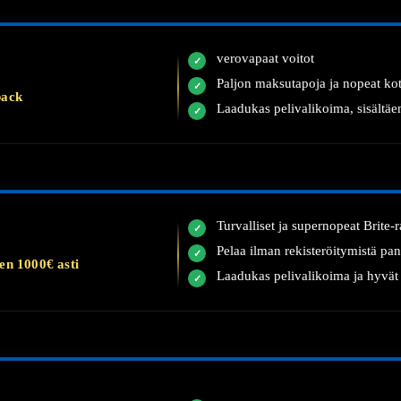
OVAPAUS
BONUSMUOTO
MINIMITALLET
vapaa
Talletusbonus
20€
verovapaat voitot
Paljon maksutapoja ja nopeat kot
back
Laadukas pelivalikoima, sisältäe
OVAPAUS
BONUSMUOTO
MINIMITALLET
vapaa
Cashback
20€
Turvalliset ja supernopeat Brite-r
Pelaa ilman rekisteröitymistä pa
en 1000€ asti
Laadukas pelivalikoima ja hyvät
OVAPAUS
BONUSMUOTO
MINIMITALLET
vapaa
Talletusbonus
20€