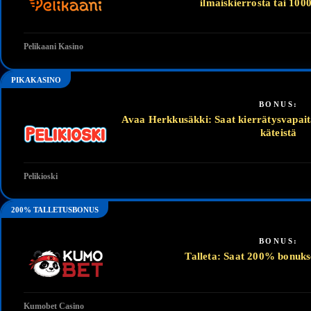
Brite, Viljo
Pikakasino
ilmaiskierrosta tai 1000
Pelikaani Kasino
LISENSSI
LISENSSINUMERO
VERO
Viro (EMTA)
Viro (HKT000088 &
Verov
PIKAKASINO
HKL000464)
BONUS:
Avaa Herkkusäkki: Saat kierrätysvapaita
MAKSUTAVAT
PELITAPA
Brite, Viljo
Pikakasino
käteistä
Pelikioski
LISENSSI
LISENSSINUMERO
VERO
Viro (EMTA)
Viro (HKT000088 &
Verov
200% TALLETUSBONUS
HKL000464)
BONUS:
MAKSUTAVAT
PELITAPA
Talleta: Saat 200% bonuks
Brite, Viljo
Pikakasino
Kumobet Casino