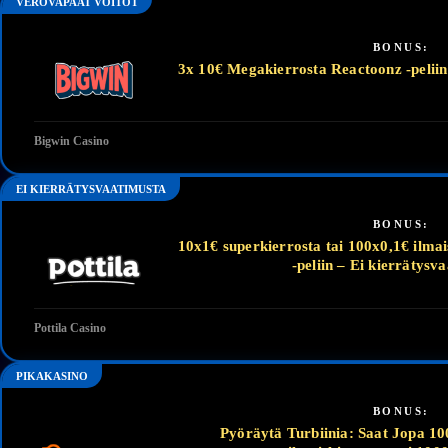
VEROVAPAAT VOITOT
BONUS:
3x 10€ Megakierrosta Reactoonz -peliin
Bigwin Casino
LISENSSI
LISENSSINUMERO
VERO
Viro (EMTA)
Viro (HKT000088 &
Verov
EI KIERRÄTYSVAATIMUSTA
HKL000464)
BONUS:
10x1€ superkierrosta tai 100x0,1€ ilmai
MAKSUTAVAT
PELITAPA
Brite, Viljo
Pikakasino
-peliin – Ei kierrätysv
Pottila Casino
LISENSSI
LISENSSINUMERO
VERO
Viro (EMTA)
Viro (HKT000088 &
Verov
PIKAKASINO
HKL000464)
BONUS:
Pyöräytä Turbiinia: Saat Jopa 10
MAKSUTAVAT
PELITAPA