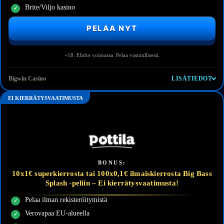
Brite/Viljo kasino
PELAA NYT
+18. Ehdot voimassa. Pelaa vastuullisesti.
Bigwin Casino
LISÄTIEDOT
LISENSSI
LISENSSINUMERO
EI KIERRÄTYSVAATIMUSTA
Viro (EMTA)
Viro (HKT000088 &
HKL000464)
VEROVAPAUS
BONUSMUOTO
Verovapaa
Kierrätysvapaa, Talletusbonus,
Ilmaiskierroksia
MINIMITALLETUS
KOTIUTUSAIKA
20€
Alle 1h
BONUS:
10x1€ superkierrosta tai 100x0,1€ ilmaiskierrosta Big Bass
KIERRÄTYSVAATIMUS
MAKSUTAVAT
Splash -peliin – Ei kierrätysvaatimusta!
0x
Brite, Viljo
Pelaa ilman rekisteröitymistä
PELITAPA
Pikakasino
Verovapaa EU-alueella