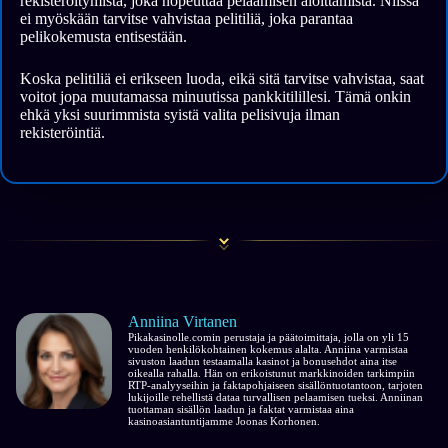
rekisteröitymistä, joka nopeuttaa pelaamisen aloittamista. Niissä
ei myöskään tarvitse vahvistaa pelitiliä, joka parantaa
pelikokemusta entisestään.
Koska pelitiliä ei erikseen luoda, eikä sitä tarvitse vahvistaa, saat
voitot jopa muutamassa minuutissa pankkitilillesi. Tämä onkin
ehkä yksi suurimmista syistä valita pelisivuja ilman
rekisteröintiä.
Anniina Virtanen
Pikakasinolle.comin perustaja ja päätoimittaja, jolla on yli 15
vuoden henkilökohtainen kokemus alalta. Anniina varmistaa
sivuston laadun testaamalla kasinot ja bonusehdot aina itse
oikealla rahalla. Hän on erikoistunut markkinoiden tarkimpiin
RTP-analyyseihin ja faktapohjaiseen sisällöntuotantoon, tarjoten
lukijoille rehellistä dataa turvallisen pelaamisen tueksi. Anniinan
tuottaman sisällön laadun ja faktat varmistaa aina
kasinoasiantuntijamme Joonas Korhonen.