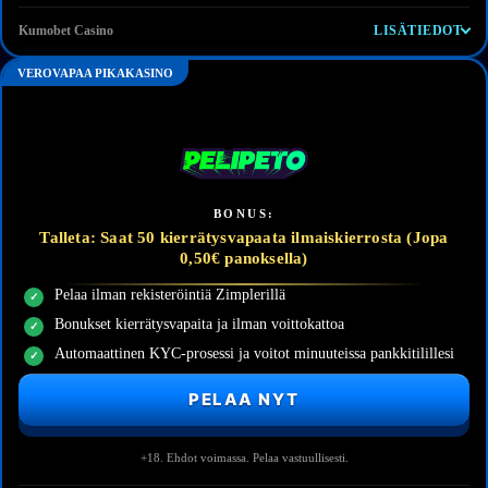
Kumobet Casino
LISÄTIEDOT
LISENSSI
LISENSSINUMERO
VEROVAPAA PIKAKASINO
Viro (EMTA)
Viro (HKL000373 &
HKT000060)
VEROVAPAUS
BONUSMUOTO
Verovapaa
Talletusbonus
MINIMITALLETUS
KOTIUTUSAIKA
20€
Alle 1h
BONUS:
KIERRÄTYSVAATIMUS
MAKSUTAVAT
Talleta: Saat 50 kierrätysvapaata ilmaiskierrosta (Jopa
30x (B), 0x IK.
Brite
0,50€ panoksella)
PELITAPA
Pelaa ilman rekisteröintiä Zimplerillä
Pikakasino
Bonukset kierrätysvapaita ja ilman voittokattoa
Lue arvostelu →
Automaattinen KYC-prosessi ja voitot minuuteissa pankkitilillesi
PELAA NYT
+18. Ehdot voimassa. Pelaa vastuullisesti.