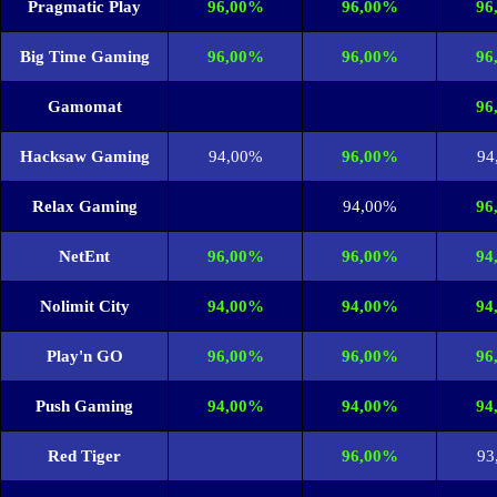
Pragmatic Play
96,00%
96,00%
96
Big Time Gaming
96,00%
96,00%
96
Gamomat
96
Hacksaw Gaming
94,00%
96,00%
94
Relax Gaming
94,00%
96
NetEnt
96,00%
96,00%
94
Nolimit City
94,00%
94,00%
94
Play'n GO
96,00%
96,00%
96
Push Gaming
94,00%
94,00%
94
Red Tiger
96,00%
93