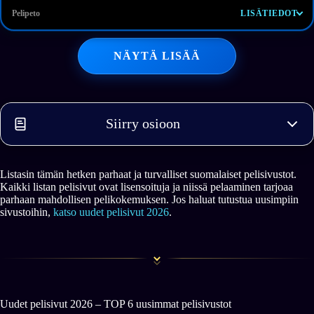
Pelipeto
LISÄTIEDOT
LISENSSI
LISENSSINUMERO
Viro (EMTA)
Viro (HKT000090, HKL000463)
NÄYTÄ LISÄÄ
VEROVAPAUS
BONUSMUOTO
Verovapaa
Kierrätysvapaa, Talletusbonus,
Ilmaiskierroksia
MINIMITALLETUS
KOTIUTUSAIKA
20€
Alle 1h
Siirry osioon
KIERRÄTYSVAATIMUS
MAKSUTAVAT
0x
Zimpler
Listasin tämän hetken parhaat ja turvalliset suomalaiset pelisivustot.
PELITAPA
Pikakasino
Kaikki listan pelisivut ovat lisensoituja ja niissä pelaaminen tarjoaa
parhaan mahdollisen pelikokemuksen. Jos haluat tutustua uusimpiin
Lue arvostelu →
sivustoihin,
katso uudet pelisivut 2026
.
Uudet pelisivut 2026 – TOP 6 uusimmat pelisivustot