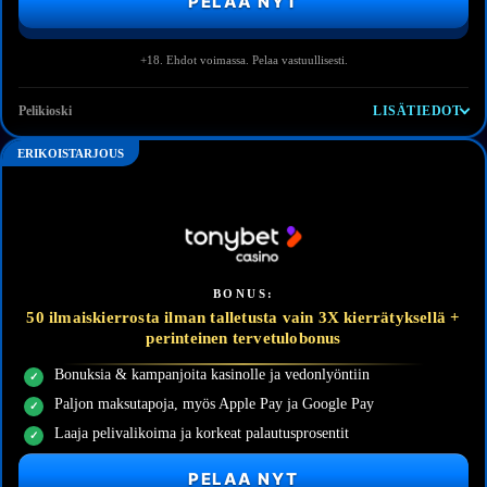
PELAA NYT
+18. Ehdot voimassa. Pelaa vastuullisesti.
Pelikioski
LISÄTIEDOT
LISENSSI
LISENSSINUMERO
ERIKOISTARJOUS
Viro (EMTA)
Viro (HKT000088 &
HKL000464)
VEROVAPAUS
BONUSMUOTO
Verovapaa
Kierrätysvapaa, Talletusbonus,
Ilmaiskierroksia
MINIMITALLETUS
KOTIUTUSAIKA
10€
Alle 1h
BONUS:
50 ilmaiskierrosta ilman talletusta vain 3X kierrätyksellä +
KIERRÄTYSVAATIMUS
MAKSUTAVAT
perinteinen tervetulobonus
0x
Brite, Viljo
Bonuksia & kampanjoita kasinolle ja vedonlyöntiin
PELITAPA
Pikakasino
Paljon maksutapoja, myös Apple Pay ja Google Pay
Lue arvostelu →
Laaja pelivalikoima ja korkeat palautusprosentit
PELAA NYT