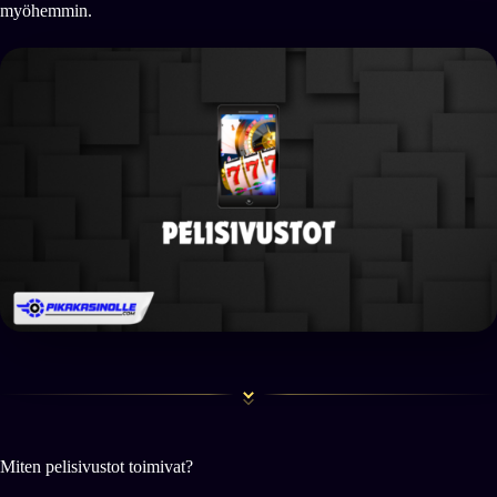
myöhemmin.
Miten pelisivustot toimivat?