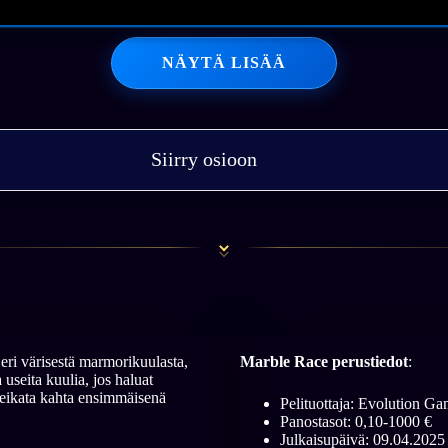
VAPAUS
BONUSMUOTO
MINIMITALLET
apaa
Kierrätysvapaa,
10€
Talletusbonus,
NÄYTÄ LISÄÄ
Ilmaiskierroksia
Siirry osioon
eri värisestä marmorikuulasta,
Marble Race perustiedot
:
useita kuulia, jos haluat
eikata kahta ensimmäisenä
Pelituottaja: Evolution G
Panostasot: 0,10-1000 €
Julkaisupäivä: 09.04.2025