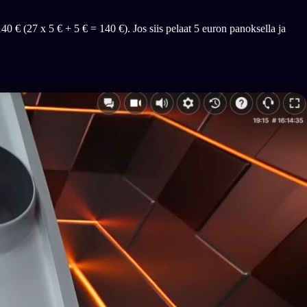
€ (27 x 5 € + 5 € = 140 €). Jos siis pelaat 5 euron panoksella ja