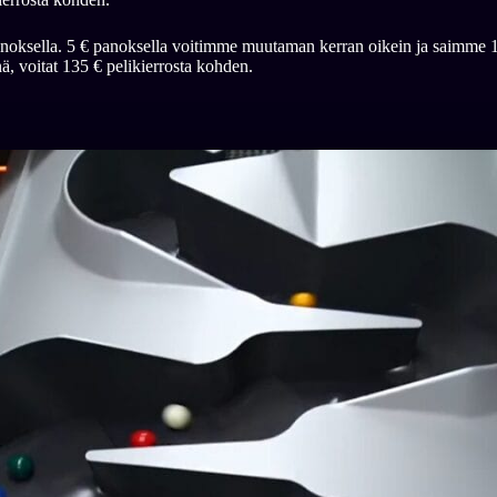
oksella. 5 € panoksella voitimme muutaman kerran oikein ja saimme 140 
nä, voitat 135 € pelikierrosta kohden.