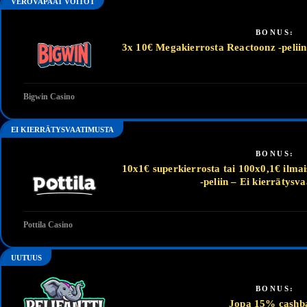
VEROVAPAAT VOITOT
BONUS:
3x 10€ Megakierrosta Reactoonz -peliin
Bigwin Casino
LISENSSI
LISENSSINUMERO
VERO
Viro (EMTA)
Viro (HKT000088 &
Verov
EI KIERRÄTYSVAATIMUSTA
HKL000464)
BONUS:
10x1€ superkierrosta tai 100x0,1€ ilmai
MAKSUTAVAT
PELITAPA
Brite, Viljo
Pikakasino
-peliin – Ei kierrätysv
Pottila Casino
LISENSSI
LISENSSINUMERO
VERO
Viro (EMTA)
Viro (HKT000088 &
Verov
UUTUUS
HKL000464)
BONUS:
MAKSUTAVAT
PELITAPA
Jopa 15% cashb