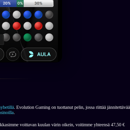
ybetillä
. Evolution Gaming on tuottanut pelin, jossa riittää jännitettävää
sinoilla
.
kkasimme voittavan kuulan värin oikein, voitimme yhteensä 47,50 €