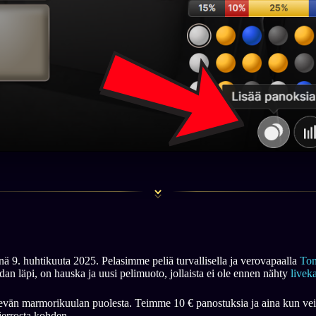
 9. huhtikuuta 2025. Pelasimme peliä turvallisella ja verovapaalla
Ton
adan läpi, on hauska ja uusi pelimuoto, jollaista ei ole ennen nähty
liveka
evän marmorikuulan puolesta. Teimme 10 € panostuksia ja aina kun vei
kierrosta kohden.