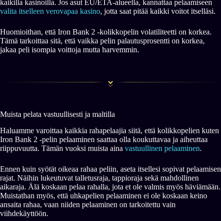
kaikilla kasinoilla. Jos asut EU/ETA-alueella, kannattaa pelaamiseen
valita itselleen verovapaa kasino
, jotta saat pitää kaikki voitot itselläsi.
Huomioithan, että Iron Bank 2 -kolikkopelin volatiliteetti on korkea.
Tämä tarkoittaa sitä, että vaikka pelin palautusprosentti on korkea,
jakaa peli isompia voittoja mutta harvemmin.
Muista pelata vastuullisesti ja maltilla
Haluamme varoittaa kaikkia rahapelaajia siitä, että kolikkopelien kuten
Iron Bank 2 -pelin pelaaminen saattaa olla koukuttavaa ja aiheuttaa
riippuvuutta. Tämän vuoksi muista aina
vastuullinen pelaaminen
.
Ennen kuin syötät oikeaa rahaa peliin, aseta itsellesi sopivat pelaamisen
rajat. Näihin lukeutuvat talletusraja, tappioraja sekä mahdollinen
aikaraja. Älä koskaan pelaa rahalla, jota et ole valmis myös häviämään.
Muistathan myös, että uhkapelien pelaaminen ei ole koskaan keino
ansaita rahaa, vaan niiden pelaaminen on tarkoitettu vain
viihdekäyttöön.