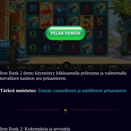
Iron Bank 2 demo käynnistyy klikkaamalla peliruutua ja valitsemalla
turvallisen kasinon sen pelaamiseen.
Tärkeä muistutus:
Tutustu vastuulliseen ja maltilliseen pelaamiseen
Iron Bank 2: Kokemuksia ja arvostelu