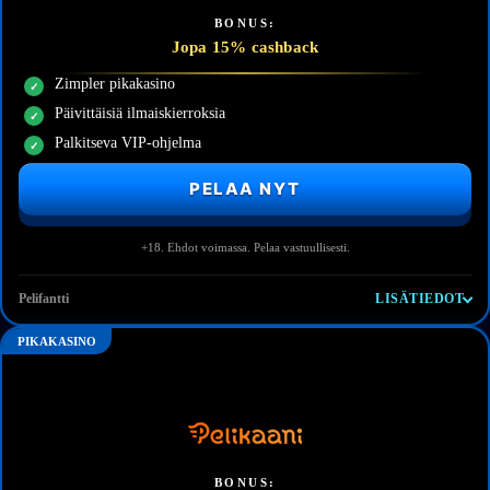
MINIMITALLETUS
KOTIUTUSAIKA
10€
Alle 1h
BONUS:
Jopa 15% cashback
KIERRÄTYSVAATIMUS
MAKSUTAVAT
0x, 1x talletus
Brite, Viljo
Zimpler pikakasino
PELITAPA
Päivittäisiä ilmaiskierroksia
Pikakasino
Palkitseva VIP-ohjelma
Lue arvostelu →
PELAA NYT
+18. Ehdot voimassa. Pelaa vastuullisesti.
Pelifantti
LISÄTIEDOT
LISENSSI
VEROVAPAUS
PIKAKASINO
Anjouan
Ei verovapaa
BONUSMUOTO
MINIMITALLETUS
Cashback
1€
KOTIUTUSAIKA
KIERRÄTYSVAATIMUS
Alle 1h
10x
MAKSUTAVAT
PELITAPA
BONUS: