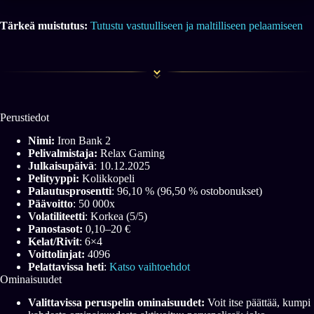
KIERRÄTYSVAATIMUS
MAKSUTAVAT
0x
Brite, Viljo
Tärkeä muistutus:
Tutustu vastuulliseen ja maltilliseen pelaamiseen
PELITAPA
Pikakasino
Lue arvostelu →
Perustiedot
Nimi:
Iron Bank 2
Pelivalmistaja:
Relax Gaming
Julkaisupäivä
: 10.12.2025
Pelityyppi:
Kolikkopeli
Palautusprosentti
: 96,10 % (96,50 % ostobonukset)
Päävoitto
: 50 000x
Volatiliteetti
: Korkea (5/5)
Panostasot:
0,10–20 €
Kelat/Rivit
: 6×4
Voittolinjat:
4096
Pelattavissa heti
:
Katso vaihtoehdot
Ominaisuudet
Valittavissa peruspelin ominaisuudet:
Voit itse päättää, kumpi