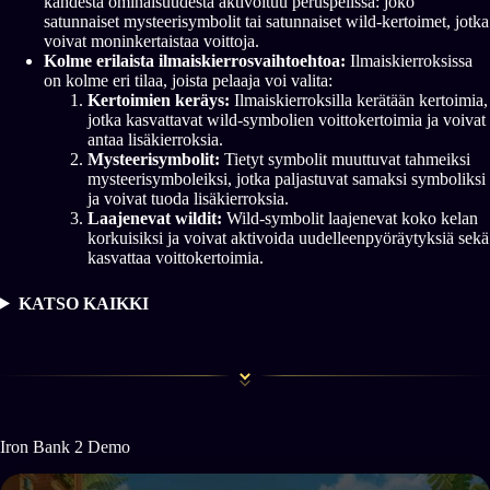
kahdesta ominaisuudesta aktivoituu peruspelissä: joko
satunnaiset mysteerisymbolit tai satunnaiset wild-kertoimet, jotka
voivat moninkertaistaa voittoja.
Kolme erilaista ilmaiskierrosvaihtoehtoa:
Ilmaiskierroksissa
on kolme eri tilaa, joista pelaaja voi valita:
Kertoimien keräys:
Ilmaiskierroksilla kerätään kertoimia,
jotka kasvattavat wild-symbolien voittokertoimia ja voivat
antaa lisäkierroksia.
Mysteerisymbolit:
Tietyt symbolit muuttuvat tahmeiksi
mysteerisymboleiksi, jotka paljastuvat samaksi symboliksi
ja voivat tuoda lisäkierroksia.
Laajenevat wildit:
Wild-symbolit laajenevat koko kelan
korkuisiksi ja voivat aktivoida uudelleenpyöräytyksiä sekä
kasvattaa voittokertoimia.
KATSO KAIKKI
Iron Bank 2 Demo