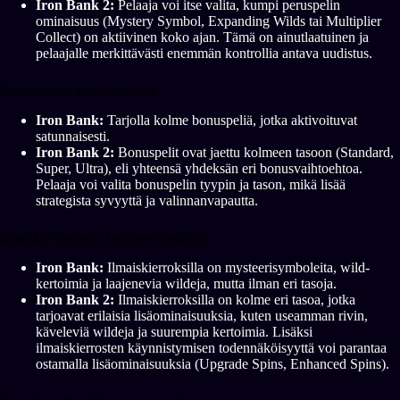
Iron Bank 2:
Pelaaja voi itse valita, kumpi peruspelin
ominaisuus (Mystery Symbol, Expanding Wilds tai Multiplier
Collect) on aktiivinen koko ajan. Tämä on ainutlaatuinen ja
pelaajalle merkittävästi enemmän kontrollia antava uudistus.
Bonuspelien monipuolisuus
Iron Bank:
Tarjolla kolme bonuspeliä, jotka aktivoituvat
satunnaisesti.
Iron Bank 2:
Bonuspelit ovat jaettu kolmeen tasoon (Standard,
Super, Ultra), eli yhteensä yhdeksän eri bonusvaihtoehtoa.
Pelaaja voi valita bonuspelin tyypin ja tason, mikä lisää
strategista syvyyttä ja valinnanvapautta.
Ilmaiskierrosten ja bonusten rakenne
Iron Bank:
Ilmaiskierroksilla on mysteerisymboleita, wild-
kertoimia ja laajenevia wildeja, mutta ilman eri tasoja.
Iron Bank 2:
Ilmaiskierroksilla on kolme eri tasoa, jotka
tarjoavat erilaisia lisäominaisuuksia, kuten useamman rivin,
käveleviä wildeja ja suurempia kertoimia. Lisäksi
ilmaiskierrosten käynnistymisen todennäköisyyttä voi parantaa
ostamalla lisäominaisuuksia (Upgrade Spins, Enhanced Spins).