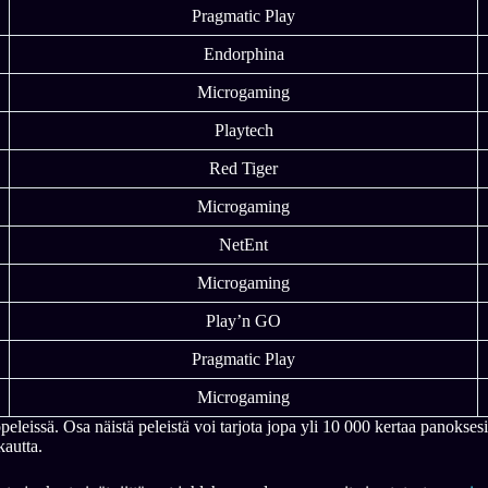
Pragmatic Play
Endorphina
Microgaming
Playtech
Red Tiger
Microgaming
NetEnt
Microgaming
Play’n GO
Pragmatic Play
Microgaming
issä. Osa näistä peleistä voi tarjota jopa yli 10 000 kertaa panoksesi
kautta.