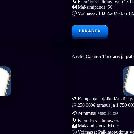
🔄 Kierrätysvaatimus: Vain 5x b
🎰 Maksimipanos: 5€
🕒 Voimassa: 13.02.2026 klo 12
LUNASTA
Arctic Casino:
Turnaus ja pal
🎁 Kampanja tarjolla: Kaikille pel
💰 250 000€ turnaus ja 1 750 00
💳 Minimitalletus: Ei ole
🔄 Kierrätysvaatimus: 0x
🎰 Maksimipanos: Ei ole
🕒 Voimassa: Palkintopudotus voim