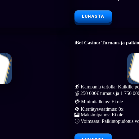
LUNASTA
iBet Casino: Turnaus ja palki
🎁 Kampanja tarjolla: Kaikille pel
💰 250 000€ turnaus ja 1 750 00
💳 Minimitalletus: Ei ole
🔄 Kierrätysvaatimus: 0x
🎰 Maksimipanos: Ei ole
🕒 Voimassa: Palkintopudotus voim