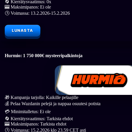
🔄 Kierrätysvaatimus: 0x
🎰 Maksimipanos: Ei ole
🕒 Voimassa: 13.2.2026-15.2.2026
LUNASTA
Hurmio: 1 750 000€ mysteeripalkintoja
🎁 Kampanja tarjolla: Kaikille pelaajille
💰 Pelaa Wazdanin pelejä ja nappaa osuutesi potista
💳 Minimitalletus: Ei ole
🔄 Kierrätysvaatimus: Tarkista ehdot
🎰 Maksimipanos: Tarkista ehdot
🕒 Voimassa: 15.2.2026 klo 23.59 CET asti